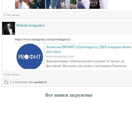
9 лет назад
Maksim Astapenkov
https://www.instagram.com/profitagency/
Агентство PROФИТ (@profitagency) ЂЂЂ Instagram photos
and videos
www.instagram.com
Корпоративные события высшего уровня: от промо до
фестиваля! Мы знаем, как делать счастливыми Клиентов
наших Клиентов! ЂЂЂЂЂЂЂЂЂЂЂЂ Звони: 8(800)505-72-
9 лет назад
10
1 участнику
это нравится
Все записи загружены