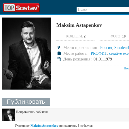
Поиск
Maksim Astapenkov
КОЛЛЕГИ:
2
ФОТО:
10
Место проживания :
Россия
,
Smolens
Место работы :
PROФИТ
,
creative exe
День рождения :
01.01.1979
Под
Понравились события
Участнику
Maksim Astapenkov
понравилось
3
события: