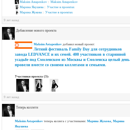
Maksim Astapenkov
:
Maksim Astapenkov
Марина Якушева
:
Участие в проектах
Марина Жукова
:
Участие в проектах
9 лет назад
Добавление нового проекта
Maksim Astapenkov
добавил новый проект:
Летний фестиваль Family Day для сотрудников
завода LEDVANCE и их семей. 400 участников в старинной
усадьбе под Смоленском из Москвы и Смоленска целый день
провели вместе со своими коллегами и семьями.
Участники проекта (3):
9 лет назад
Теперь коллеги
Maksim Astapenkov
теперь коллега с участниками:
Марина Жукова
,
Марина
Якушева