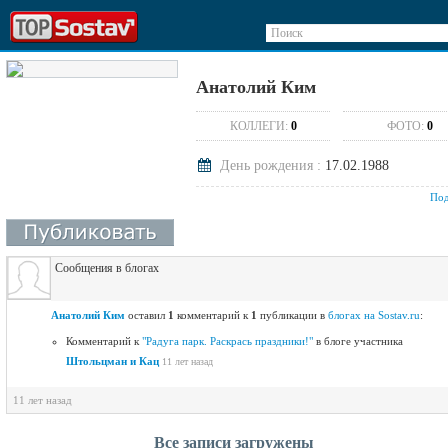
Поиск
Анатолий Ким
КОЛЛЕГИ:
0
ФОТО:
0
День рождения :
17.02.1988
Под
Сообщения в блогах
Анатолий Ким
оставил
1
комментарий к
1
публикации в
блогах на Sostav.ru
:
Комментарий к
"Радуга парк. Раскрась праздники!"
в блоге участника
Штольцман и Кац
11 лет назад
11 лет назад
Все записи загружены