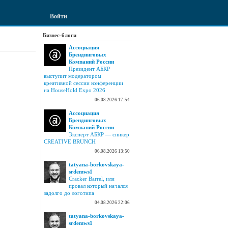
Войти
Бизнес-блоги
Ассоциация
Брендинговых
Компаний России
Президент АБКР
выступит модератором
креативной сессии конференции
на HouseHold Expo 2026
06.08.2026 17:54
Ассоциация
Брендинговых
Компаний России
Эксперт АБКР — спикер
CREATIVE BRUNCH
06.08.2026 13:50
tatyana-borkovskaya-
srdemws1
Cracker Barrel, или
провал который начался
задолго до логотипа
04.08.2026 22:06
tatyana-borkovskaya-
srdemws1