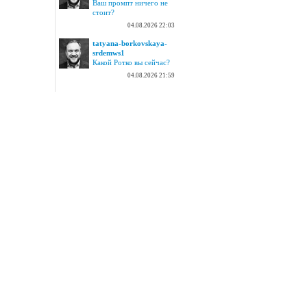
Ваш промпт ничего не
стоит?
04.08.2026 22:03
tatyana-borkovskaya-
srdemws1
Какой Ротко вы сейчас?
04.08.2026 21:59