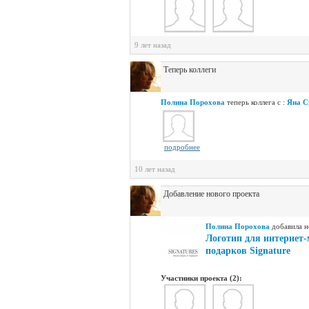
9 лет назад
Теперь коллеги
Полина Порохова
теперь коллега с :
Яна С
подробнее
10 лет назад
Добавление нового проекта
Полина Порохова
добавилa н
Логотип для интернет-
подарков Signature
Участники проекта (2):