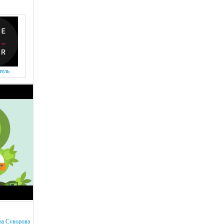
тель
на Суворова