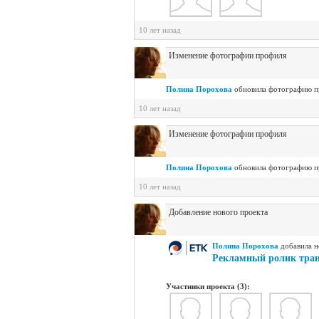
10 лет назад
Изменение фотографии профиля
Полина Порохова
обновилa фотографию п
10 лет назад
Изменение фотографии профиля
Полина Порохова
обновилa фотографию п
10 лет назад
Добавление нового проекта
Полина Порохова
добавилa н
Рекламный ролик тран
Участники проекта (3):