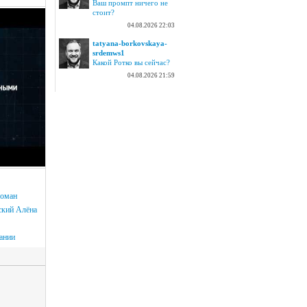
Ваш промпт ничего не
стоит?
04.08.2026 22:03
tatyana-borkovskaya-
srdemws1
Какой Ротко вы сейчас?
04.08.2026 21:59
оман
ский
Алёна
ании