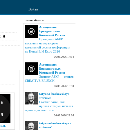
Войти
Бизнес-блоги
Ассоциация
Брендинговых
Компаний России
О:
0
Президент АБКР
выступит модератором
креативной сессии конференции
на HouseHold Expo 2026
06.08.2026 17:54
Ассоциация
Брендинговых
Компаний России
Эксперт АБКР — спикер
CREATIVE BRUNCH
06.08.2026 13:50
tatyana-borkovskaya-
srdemws1
Cracker Barrel, или
провал который начался
задолго до логотипа
04.08.2026 22:06
tatyana-borkovskaya-
тель
srdemws1