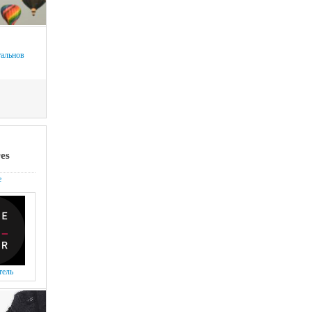
тальнов
es
е
тель