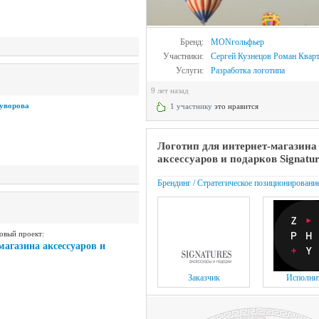
Бренд:
MONгольфьер
Участники:
Сергей Кузнецов
Роман Квар
Услуги:
Разработка логотипа
9 лет назад
уворова
1 участнику
это нравится
Логотип для интернет-магазина
аксессуаров и подарков Signatur
Брендинг / Стратегическое позиционировани
овый проект:
магазина аксессуаров и
Заказчик
Исполни