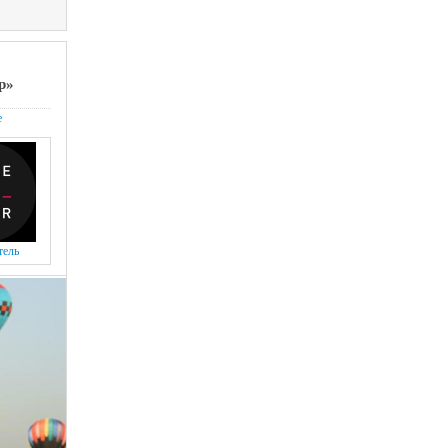
р»
е
тель