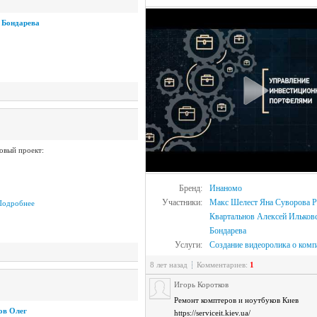
 Бондарева
овый проект:
Бренд:
Инаномо
Участники:
Макс Шелест
Яна Суворова
Р
Подробнее
Квартальнов
Алексей Ильков
Бондарева
Услуги:
Создание видеоролика о комп
8 лет назад
Комментариев:
1
Игорь Коротков
Ремонт комптеров и ноутбуков Киев
ов Олег
https://serviceit.kiev.ua/