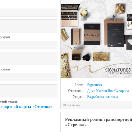
рофиля
рофиля
Бренд:
Signatures
Участники:
Дима Уколов
Яна Суворова
Услуги:
Разработка логотипа
овый проект:
10 лет назад
спортной карты «Стрелка»
Рекламный ролик транспортно
«Стрелка»