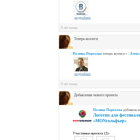
подробнее
9 лет назад
Теперь коллеги
Полина Порохова
теперь коллега с :
Алекс
подробнее
9 лет назад
Добавление нового проекта
Полина Порохова
добавилa н
Логотип для фестивал
«MONгольфьер»
Участники проекта (2):