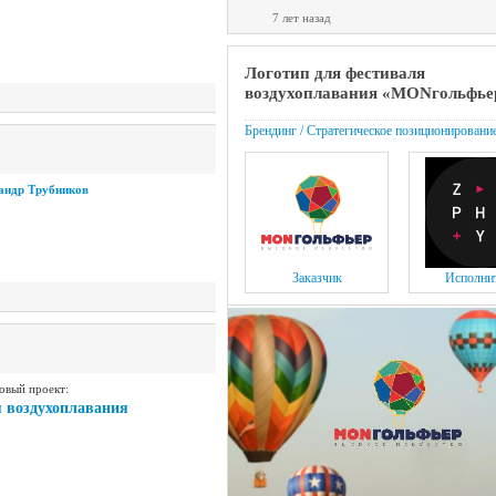
7 лет назад
Логотип для фестиваля
воздухоплавания «MONгольфье
Брендинг / Стратегическое позиционировани
андр Трубников
Заказчик
Исполни
овый проект:
я воздухоплавания