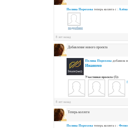
Полина Порохова
теперь коллега с :
Алёна
подробнее
8 лет назад
Добавление нового проекта
Полина Порохова
добавилa н
Инаномо
Участники проекта (5):
8 лет назад
Теперь коллеги
Полина Порохова
теперь коллега с :
Фетис