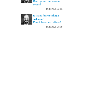
Ваш промпт ничего не
стоит?
04.08.2026 22:03
tatyana-borkovskaya-
srdemws1
Какой Ротко вы сейчас?
04.08.2026 21:59