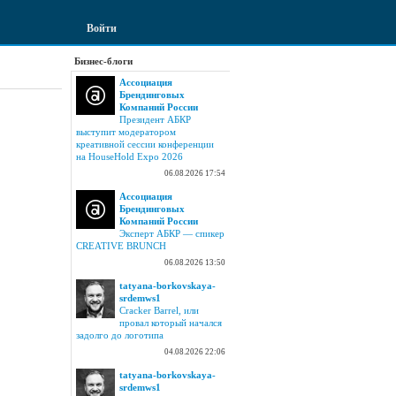
Войти
Бизнес-блоги
Ассоциация
Брендинговых
Компаний России
Президент АБКР
выступит модератором
креативной сессии конференции
на HouseHold Expo 2026
06.08.2026 17:54
Ассоциация
Брендинговых
Компаний России
Эксперт АБКР — спикер
CREATIVE BRUNCH
06.08.2026 13:50
tatyana-borkovskaya-
srdemws1
Cracker Barrel, или
провал который начался
задолго до логотипа
04.08.2026 22:06
tatyana-borkovskaya-
srdemws1