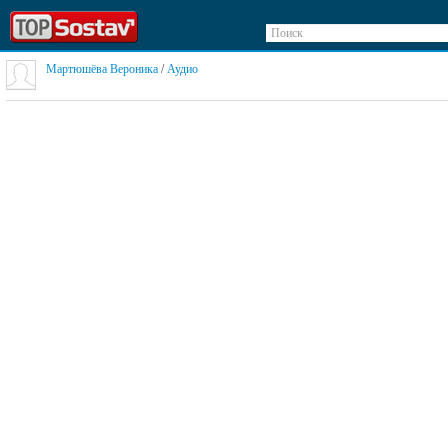
Поиск
Мартюшёва Вероника
/
Аудио