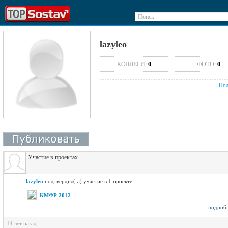
Поиск
lazyleo
КОЛЛЕГИ:
0
ФОТО:
0
Под
Участие в проектах
lazyleo
подтвердил(-а) участие в 1 проекте
КМФР 2012
подроб
14 лет назад