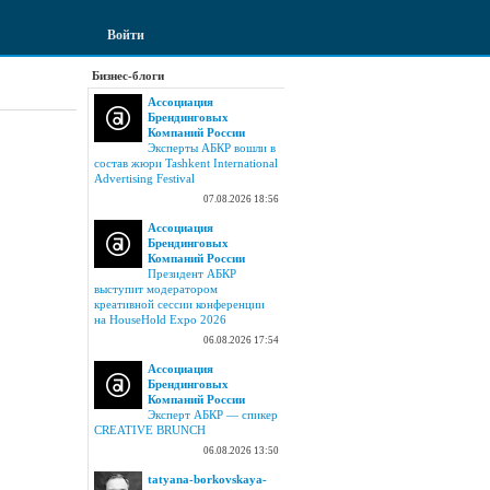
Войти
Бизнес-блоги
Ассоциация
Брендинговых
Компаний России
Эксперты АБКР вошли в
состав жюри Tashkent International
Advertising Festival
07.08.2026 18:56
Ассоциация
Брендинговых
Компаний России
Президент АБКР
выступит модератором
креативной сессии конференции
на HouseHold Expo 2026
06.08.2026 17:54
Ассоциация
Брендинговых
Компаний России
Эксперт АБКР — спикер
CREATIVE BRUNCH
06.08.2026 13:50
tatyana-borkovskaya-