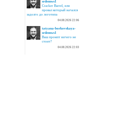
srdemws1
Cracker Barrel, или
провал который начался
задолго до логотипа
04.08.2026 22:06
tatyana-borkovskaya-
srdemws1
Ваш промпт ничего не
стоит?
04.08.2026 22:03