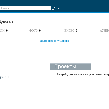
Поиск
Длигач
ЕГИ:
0
ФОТО:
0
ВИДЕО:
0
АУДИ
Подробнее об участнике
Андрей Длигач пока не участвовал в п
ружены