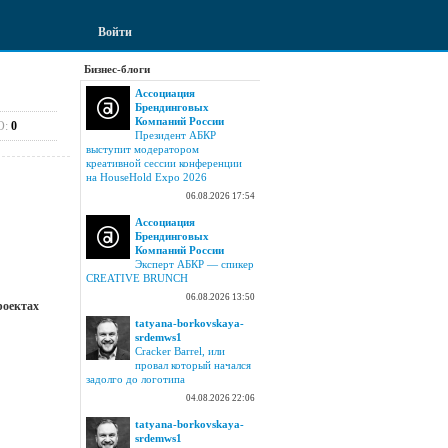
Войти
Бизнес-блоги
Ассоциация
Брендинговых
Компаний России
О:
0
Президент АБКР
выступит модератором
креативной сессии конференции
на HouseHold Expo 2026
06.08.2026 17:54
Ассоциация
Брендинговых
Компаний России
Эксперт АБКР — спикер
CREATIVE BRUNCH
06.08.2026 13:50
роектах
tatyana-borkovskaya-
srdemws1
Cracker Barrel, или
провал который начался
задолго до логотипа
04.08.2026 22:06
tatyana-borkovskaya-
srdemws1