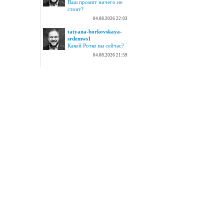
Ваш промпт ничего не
стоит?
04.08.2026 22:03
tatyana-borkovskaya-
srdemws1
Какой Ротко вы сейчас?
04.08.2026 21:59