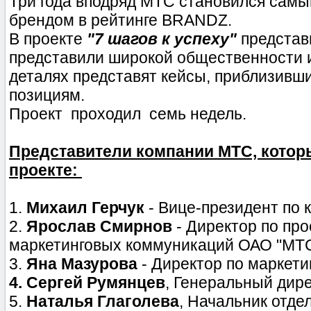
Три года вподряд МТС становился сам
брендом в рейтинге BRANDZ.
В проекте
"7 шагов к успеху"
представ
представили широкой общественности и
деталях представят кейсы, приблизивш
позициям.
Проект проходил семь недель.
Представители компании МТС, котор
проекте:
1.
Михаил Герчук
- Вице-президент по
2.
Ярослав Смирнов
- Директор по пр
маркетинговых коммуникаций ОАО "МТ
3.
Яна Мазурова
- Директор по маркет
4. Сергей Румянцев
, Генеральный дир
5.
Наталья Глаголева
, Начальник отд