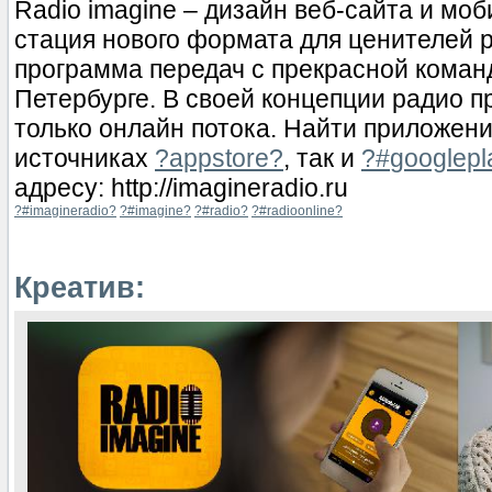
Radio imagine – дизайн веб-сайта и мо
стация нового формата для ценителей 
программа передач с прекрасной коман
Петербурге. В своей концепции радио п
только онлайн потока. Найти приложен
источниках
?‎
appstore?
, так и
?#‎
googlepl
адресу: http://imagineradio.ru
?#‎
imagineradio?
?#‎
imagine?
?#‎
radio?
?#‎
radioonline?
Креатив: