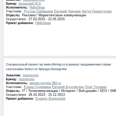
Бренд:
Казанский ДСК
HelloVega
Исполнитель:
Руслан Гребешков
Евгений Чикурин
Артур Гиззатуллин
Участники:
Реклама / Маркетинговые коммуникации
Отрасль:
27.03.2015 - 22.05.2015
Осуществлен:
HelloVega
Проект добавлен:
Специальный проект на www.4living.ru в рамках продвижения серии
сантехники Select от бренда Hansgrohe
Заказчик:
Hansgrohe
Бренд:
Hansgrohe
медиа группа 360.ru
Исполнитель:
Елена Гундерина
Евгений Бунтовских
Олег Головин
Участники:
IT / Телекоммуникации / Интернет / Веб-дизайн / SEO / S
Отрасль:
28.10.2013 - 15.12.2013
Осуществлен:
Evgeniy Buntovskih
Проект добавлен: