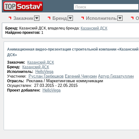
Поиск
Заказчик
Бренд
Исполнитель
О
Бренд:
Казанский ДСК, владелец бренда:
Казанский ДСК
Найдено проектов:
1
Анимационная видео-презентация строительной компании «Казанский
ДСК»
Заказчик:
Казанский ДСК
Бренд:
Казанский ДСК
HelloVega
Исполнитель:
Руслан Гребешков
Евгений Чикурин
Артур Гиззатуллин
Участники:
Реклама / Маркетинговые коммуникации
Отрасль:
27.03.2015 - 22.05.2015
Осуществлен:
HelloVega
Проект добавлен: