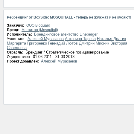
Ребрендинг от BoxSide: MOSQUITALL - теперь не жужжат и не кусают!
Заказчик:
ООО Bioquard
Бренд:
Москитол (Mosquitall)
Брендинговое агентство Lineberger
Исполнитель:
Алексей Муразанов
Антонина Тарева
Наталья Долгих
Участники:
Маргарита Григоренко
Геннадий Лютов
Дмитрий Мисник
Виктория
Савельева
Брендинг / Стратегическое позиционирование
Отрасль:
01.06.2011 - 31.03.2013
Осуществлен:
Алексей Муразанов
Проект добавлен: