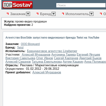
Поиск
Заказчик
Бренд
Исполнитель
О
Услуга:
промо-видео продакшн
Найдено проектов:
2
Агентство BoxSide запустило видеоканал бренда Twist на YouTube
Заказчик:
ООО Bioquard
Бренд:
Twist
Брендинговое агентство Lineberger
Исполнитель:
Алексей Муразанов
Антонина Тарева
Евгений Якушев
Участники:
Виктория Савельева
Олег Ивнов
Сергей Карпачев
Дмитрий Быков
Алексей Смазнов
Татьяна Емельянова
Артем Кашкин
Анна Поликаро
Реклама / Маркетинговые коммуникации
Отрасль:
01.02.2012 - 29.06.2012
Осуществлен:
Алексей Муразанов
Проект добавлен: