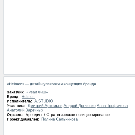
«Helmon» — дизайн упаковки и концепция бренда
Заказчик:
«Реал Фиш»
Бренд:
Helmon
A.STUDIO
Исполнитель:
Дмитрий Артемьев
Андрей Донченко
Анна Трофимова
Участники:
Анатолий Заречных
Брендинг / Стратегическое позиционирование
Отрасль:
Полина Сальникова
Проект добавлен: