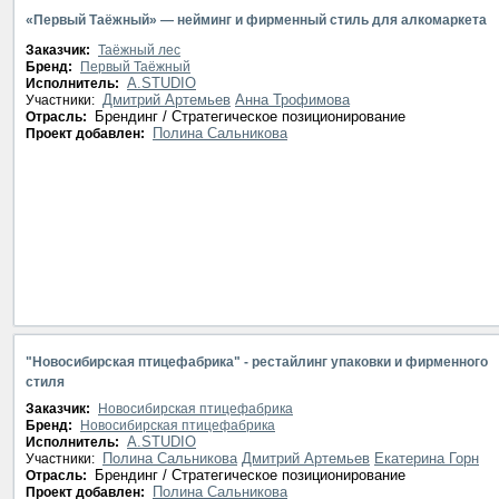
«Первый Таёжный» — нейминг и фирменный стиль для алкомаркета
Заказчик:
Таёжный лес
Бренд:
Первый Таёжный
A.STUDIO
Исполнитель:
Дмитрий Артемьев
Анна Трофимова
Участники:
Брендинг / Стратегическое позиционирование
Отрасль:
Полина Сальникова
Проект добавлен:
"Новосибирская птицефабрика" - рестайлинг упаковки и фирменного
стиля
Заказчик:
Новосибирская птицефабрика
Бренд:
Новосибирская птицефабрика
A.STUDIO
Исполнитель:
Полина Сальникова
Дмитрий Артемьев
Екатерина Горн
Участники:
Брендинг / Стратегическое позиционирование
Отрасль:
Полина Сальникова
Проект добавлен: