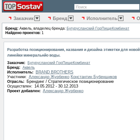
Поиск
Заказчик
Бренд
Исполнитель
О
Бренд:
Аквель, владелец бренда:
Бугурусланский ГорПищеКомбинат
Найдено проектов:
1
Разработка позиционирования, названия и дизайна этикетки для новой
линейки минеральнйо воды.
Заказчик:
Бугурусланский ГорПищеКомбинат
Бренд:
Аквель
BRAND BROTHERS
Исполнитель:
Александр Журбенко
Константин Бубенщиков
Участники:
Брендинг / Стратегическое позиционирование
Отрасль:
14.05.2012 - 30.12.2013
Осуществлен:
Александр Журбенко
Проект добавлен: