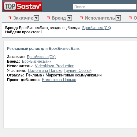
Поиск
Заказчик
Бренд
Исполнитель
О
Бренд:
БрокБизнесБанк, владелец бренда:
Брокбизнес (СК)
Найдено проектов:
1
Рекламный ролик для БрокБизнесБанк
Заказчик:
Брокбизнес (СК)
Бренд:
БрокБизнесБанк
VideoNova Production
Исполнитель:
Валентина Панько
Трушин Сергей
Участники:
Реклама / Маркетинговые коммуникации
Отрасль:
Валентина Панько
Проект добавлен: