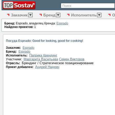
Поиск
Заказчик
Бренд
Исполнитель
О
Бренд:
Esprado, владелец бренда:
Esprado
Найдено проектов:
1
Посуда Esprado: Good for looking, good for cooking!
Заказчик:
Esprado
Бренд:
Esprado
Паприка брендинг
Исполнитель:
Маргарита Васильева
Семен Викторов
Участники:
Брендинг / Стратегическое позиционирование
Отрасль:
Андрей Надеин
Проект добавлен: