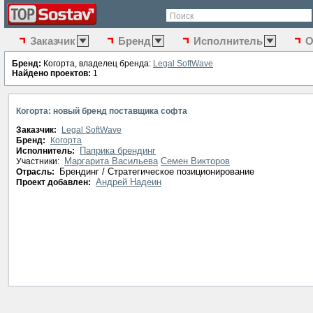
Поиск
Заказчик
Бренд
Исполнитель
О
Бренд:
Когорта, владелец бренда:
Legal SoftWave
Найдено проектов:
1
Когорта: новый бренд поставщика софта
Заказчик:
Legal SoftWave
Бренд:
Когорта
Паприка брендинг
Исполнитель:
Маргарита Васильева
Семен Викторов
Участники:
Брендинг / Стратегическое позиционирование
Отрасль:
Андрей Надеин
Проект добавлен: