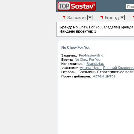
Пои
Заказчик
Бренд
Бренд:
No Chew For You, владелец бренда
Найдено проектов:
1
No Chew For You
Заказчик:
Pet-Master-Mind
Бренд:
No Chew For You
Brandiziac
Исполнитель:
Артем Шутов
Евгений Калашни
Участники:
Брендинг / Стратегическое поз
Отрасль:
Артем Шутов
Проект добавлен: