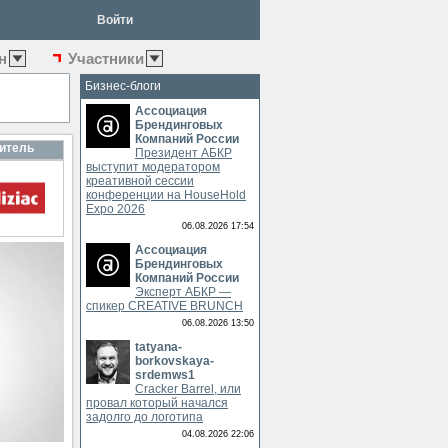
Войти
н
Участники
Бизнес-блоги
Ассоциация
Брендинговых
Компаний России
итель
Президент АБКР
выступит модератором
креативной сессии
конференции на HouseHold
Expo 2026
06.08.2026 17:54
Ассоциация
Брендинговых
Компаний России
Эксперт АБКР —
спикер CREATIVE BRUNCH
06.08.2026 13:50
tatyana-
borkovskaya-
srdemws1
Cracker Barrel, или
провал который начался
задолго до логотипа
04.08.2026 22:06