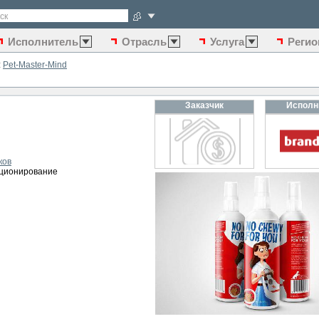
ск
Исполнитель
Отрасль
Услуга
Регио
:
Pet-Master-Mind
Заказчик
Исполн
ков
иционирование