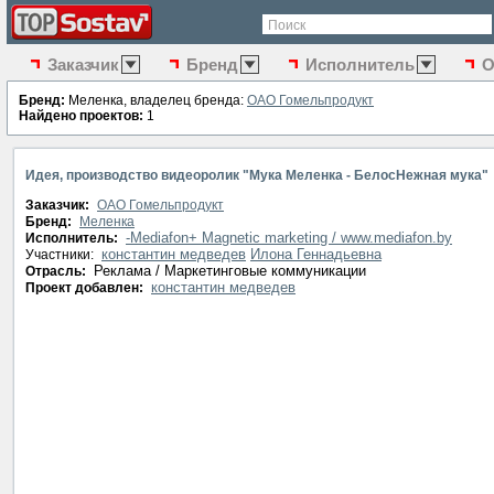
Поиск
Заказчик
Бренд
Исполнитель
О
Бренд:
Меленка, владелец бренда:
ОАО Гомельпродукт
Найдено проектов:
1
Идея, производство видеоролик "Мука Меленка - БелосНежная мука"
Заказчик:
ОАО Гомельпродукт
Бренд:
Меленка
-Mediafon+ Magnetic marketing / www.mediafon.by
Исполнитель:
константин медведев
Илона Геннадьевна
Участники:
Реклама / Маркетинговые коммуникации
Отрасль:
константин медведев
Проект добавлен: