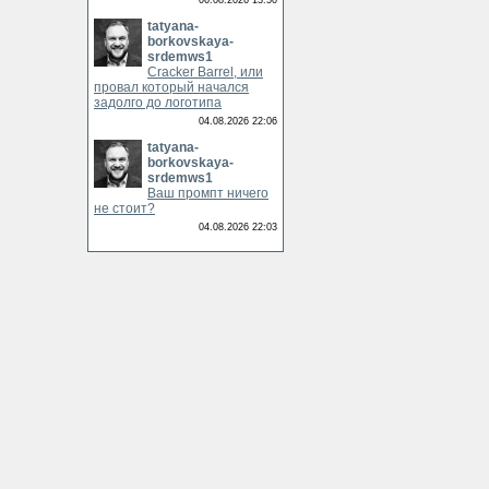
06.08.2026 13:50
tatyana-
borkovskaya-
srdemws1
Cracker Barrel, или
провал который начался
задолго до логотипа
04.08.2026 22:06
tatyana-
borkovskaya-
srdemws1
Ваш промпт ничего
не стоит?
04.08.2026 22:03