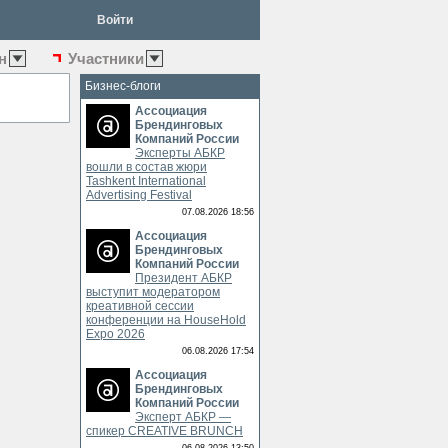
Войти
н
Участники
Бизнес-блоги
Ассоциация
Брендинговых
Компаний России
Эксперты АБКР
вошли в состав жюри
Tashkent International
Advertising Festival
07.08.2026 18:56
Ассоциация
Брендинговых
Компаний России
Президент АБКР
выступит модератором
креативной сессии
конференции на HouseHold
Expo 2026
06.08.2026 17:54
Ассоциация
Брендинговых
Компаний России
Эксперт АБКР —
спикер CREATIVE BRUNCH