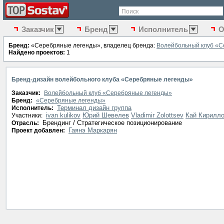
Поиск
Заказчик
Бренд
Исполнитель
О
Бренд:
«Серебряные легенды», владелец бренда:
Волейбольный клуб «С
Найдено проектов:
1
Бренд-дизайн волейбольного клуба «Серебряные легенды»
Заказчик:
Волейбольный клуб «Серебряные легенды»
Бренд:
«Серебряные легенды»
Терминал дизайн группа
Исполнитель:
ivan kulikov
Юрий Шевелев
Vladimir Zolottsev
Кай Кирилл
Участники:
Брендинг / Стратегическое позиционирование
Отрасль:
Гаянэ Маркарян
Проект добавлен: