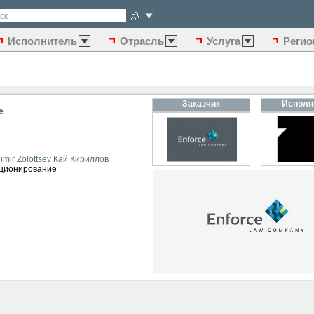
ск
Исполнитель
Отрасль
Услуга
Регио
Заказчик
Исполн
e
imir Zolottsev
Кай Кириллов
иционирование