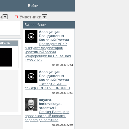
Войти
н
Участники
Бизнес-блоги
Ассоциация
Брендинговых
Компаний России
итель
Президент АБКР
выступит модератором
креативной сессии
конференции на HouseHold
Expo 2026
06.08.2026 17:54
Ассоциация
Брендинговых
Компаний России
Эксперт АБКР —
спикер CREATIVE BRUNCH
06.08.2026 13:50
tatyana-
borkovskaya-
srdemws1
Cracker Barrel, или
провал который начался
задолго до логотипа
04.08.2026 22:06