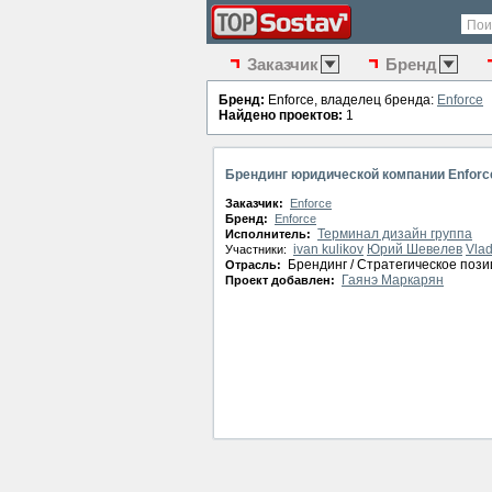
Пои
Заказчик
Бренд
Бренд:
Enforce, владелец бренда:
Enforce
Найдено проектов:
1
Брендинг юридической компании Enforc
Заказчик:
Enforce
Бренд:
Enforce
Терминал дизайн группа
Исполнитель:
ivan kulikov
Юрий Шевелев
Vlad
Участники:
Брендинг / Стратегическое поз
Отрасль:
Гаянэ Маркарян
Проект добавлен: