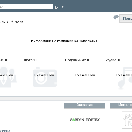
ск
Подр
лая Земля
Информация о компании не заполнена
ки
:
0
Фото
:
0
Подписчики
:
0
Аудио
:
0
 данных
нет данных
нет данных
нет данн
мпании
:
0
Заказчик
Исполн
 данных
терина