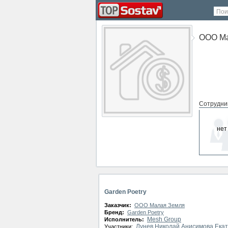
Пои
ООО Ма
Сотрудни
нет
СМИ о ко
нет
Garden Poetry
Заказчик:
ООО Малая Земля
Бренд:
Garden Poetry
Mesh Group
Исполнитель:
Лунев Николай
Анисимова Ека
Участники: