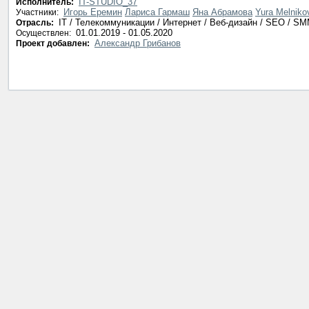
IT-STUDIO_37
Исполнитель:
Игорь Еремин
Лариса Гармаш
Яна Абрамова
Yura Melniko
Участники:
IT / Телекоммуникации / Интернет / Веб-дизайн / SEO / S
Отрасль:
01.01.2019 - 01.05.2020
Осуществлен:
Александр Грибанов
Проект добавлен: