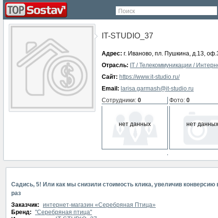
Поиск
IT-STUDIO_37
Адрес:
г. Иваново, пл. Пушкина, д.13, оф
Отрасль:
IT / Телекоммуникации / Интерн
Сайт:
https://www.it-studio.ru/
Email:
larisa.garmash@it-studio.ru
Сотрудники
:
0
Фото
:
0
нет данных
нет данны
СМИ о компании
:
0
нет данных
Садись, 5! Или как мы снизили стоимость клика, увеличив конверсию 
раз
Заказчик:
интернет-магазин «Серебряная Птица»
Бренд:
"Серебряная птица"