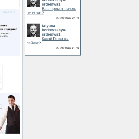
borkovskaya-
srdemws1
Ваш промпт ничего
не стоит?
04.08.2026 22:03
tatyana-
borkovskaya-
srdemws1
Какой Ротко вы
сейчас?
04.08.2026 21:59