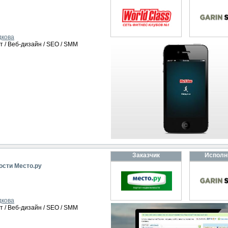
дкова
т / Веб-дизайн / SEO / SMM
Заказчик
Исполн
ости Место.ру
дкова
т / Веб-дизайн / SEO / SMM