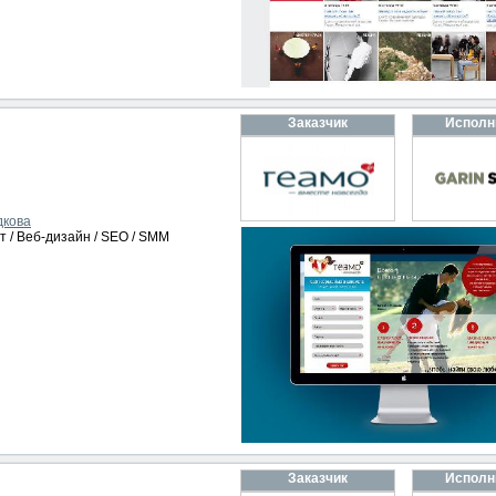
Заказчик
Исполн
дкова
т / Веб-дизайн / SEO / SMM
Заказчик
Исполн