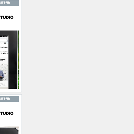
итель
итель