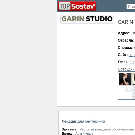
Пои
GARIN
Адрес:
Ле
Отрасль:
Специали
Сайт:
htt
Email:
inf
Сотрудни
СМИ о ко
нет
Лендинг для кейтеринга
Заказчик:
Ресторан выездного обслуживания 
Бренд:
А ля Фуршет