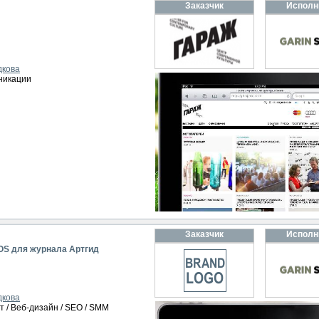
Заказчик
Исполн
дкова
никации
Заказчик
Исполн
OS для журнала Артгид
дкова
т / Веб-дизайн / SEO / SMM