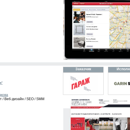
Заказчик
Исполн
ж"
дкова
т / Веб-дизайн / SEO / SMM