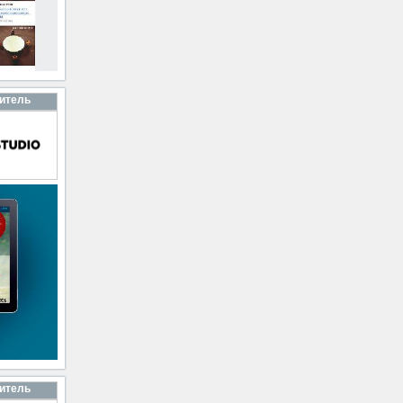
итель
итель