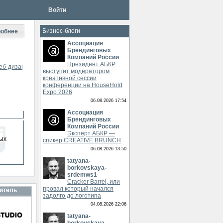
Войти
Бизнес-блоги
обнее
Ассоциация
Брендинговых
Компаний России
Президент АБКР
Веб-дизайн / SEO / SMM
,
Медиаселлинг / Медиабаинг / Медиаплэнинг
выступит модератором
креативной сессии
конференции на HouseHold
Expo 2026
06.08.2026 17:54
Ассоциация
Брендинговых
Компаний России
Эксперт АБКР —
ых
спикер CREATIVE BRUNCH
06.08.2026 13:50
tatyana-
borkovskaya-
srdemws1
Cracker Barrel, или
провал который начался
итель
задолго до логотипа
04.08.2026 22:06
tatyana-