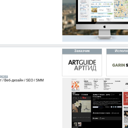
Заказчик
Исполн
дкова
т / Веб-дизайн / SEO / SMM