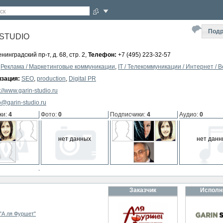
ск
Подр
 STUDIO
нинградский пр-т, д. 68, стр. 2,
Телефон:
+7 (495) 223-32-57
Реклама / Маркетинговые коммуникации
,
IT / Телекоммуникации / Интернет / 
зация:
SEO
,
production
,
Digital PR
p://www.garin-studio.ru
o@garin-studio.ru
ки
:
4
Фото
:
0
Подписчики
:
4
Аудио
:
0
нет данных
нет данн
мпании
:
0
Заказчик
Исполн
 данных
"А ля Фуршет"