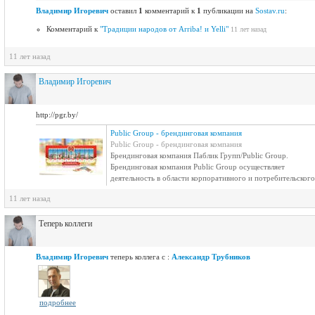
Владимир Игоревич
оставил
1
комментарий к
1
публикации на
Sostav.ru
:
Комментарий к
"Традиции народов от Arriba! и Yelli"
11 лет назад
11 лет назад
Владимир Игоревич
http://pgr.by/
Public Group - брендинговая компания
Public Group - брендинговая компания
Брендинговая компания Паблик Групп/Public Group.
Брендинговая компания Public Group осуществляет
деятельность в области корпоративного и потребительского
брендинга. Мы разрабатываем торговые марки,P
11 лет назад
коммуникативные стратегии, рекламныеP кампании, Pайдентику, разрабатываем
Pкалендари, дизайн упаковки, брендбук, нейминг, каталоги.
Теперь коллеги
Владимир Игоревич
теперь коллега с :
Александр Трубников
подробнее