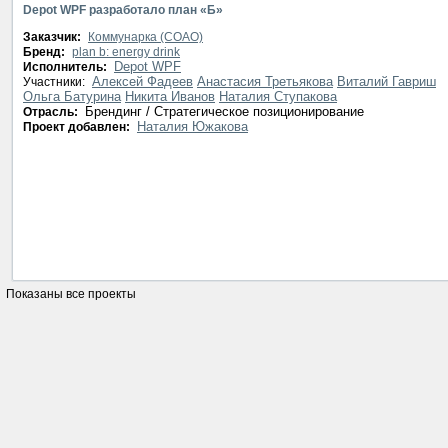
Depot WPF разработало план «Б»
Заказчик:
Коммунарка (CОАО)
Бренд:
plan b: energy drink
Depot WPF
Исполнитель:
Алексей Фадеев
Анастасия Третьякова
Виталий Гавриш
Участники:
Ольга Батурина
Никита Иванов
Наталия Ступакова
Брендинг / Стратегическое позиционирование
Отрасль:
Наталия Южакова
Проект добавлен:
Показаны все проекты