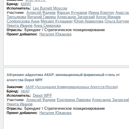
Бренд:
КАРАТ
Leo Burnett Moscow
Исполнитель:
Алексей Фадеев
Фархад Кучкаров
Ирина Коротич
Анаста
Участники:
Третьякова
Виталий Гавриш
Александр Загорский
Антон Минаев
Слободскова Анна
Михаил Кудашкин
Юлия Аракелова
Ольга Батури
Никита Иванов
Анна Смирнова
Брендинг / Стратегическое позиционирование
Отрасль:
Наталия Южакова
Проект добавлен:
Айтрекинг-айдентика АКАР: инновационный фирменный стиль от
агентства Depot WPF
Заказчик:
АКАР (Ассоциация Коммуникационных Агентств России)
Бренд:
АКАР
Depot WPF
Исполнитель:
Алексей Фадеев
Екатерина Лаврова
Александр Загорски
Участники:
Никита Иванов
Брендинг / Стратегическое позиционирование
Отрасль:
Наталия Южакова
Проект добавлен: