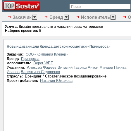
Поиск
Заказчик
Бренд
Исполнитель
О
Услуга:
Дизайн пространств и маркетинговых материалов
Найдено проектов:
6
Новый дизайн для бренда детской косметики «Принцесса»
Заказчик:
ООО «Компания Клевер»
Бренд:
Принцесса
Depot WPF
Исполнитель:
Алексей Фадеев
Виталий Гавриш
Антон Минаев
Никита
Участники:
Иванов
Валентина Седоренко
Брендинг / Стратегическое позиционирование
Отрасль:
Наталия Южакова
Проект добавлен: