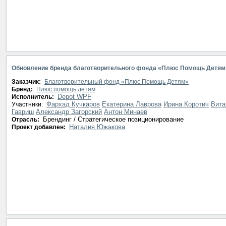
Обновление бренда благотворительного фонда «Плюс Помощь Детям
Заказчик:
Благотворительный фонд «Плюс Помощь Детям»
Бренд:
Плюс помощь детям
Depot WPF
Исполнитель:
Фархад Кучкаров
Екатерина Лаврова
Ирина Коротич
Вита
Участники:
Гавриш
Александр Загорский
Антон Минаев
Брендинг / Стратегическое позиционирование
Отрасль:
Наталия Южакова
Проект добавлен: