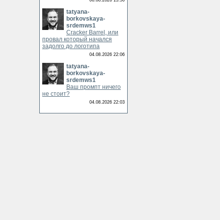
06.08.2026 13:50
tatyana-
borkovskaya-
srdemws1
Cracker Barrel, или
провал который начался
задолго до логотипа
04.08.2026 22:06
tatyana-
borkovskaya-
srdemws1
Ваш промпт ничего
не стоит?
04.08.2026 22:03