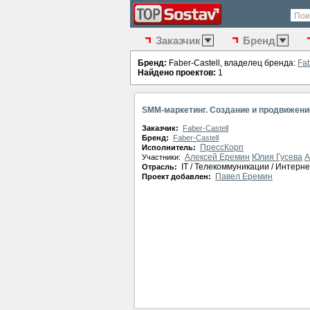
Пои
Заказчик
Бренд
Бренд:
Faber-Castell, владелец бренда:
Fab
Найдено проектов:
1
SMM-маркетинг. Создание и продвижение
Заказчик:
Faber-Castell
Бренд:
Faber-Castell
ПрессКорп
Исполнитель:
Алексей Еремин
Юлия Гусева
А
Участники:
IT / Телекоммуникации / Интерне
Отрасль:
Павел Еремин
Проект добавлен: