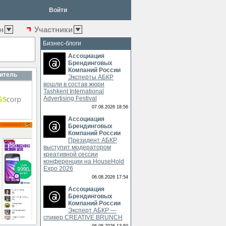
Войти
н
Участники
Бизнес-блоги
Ассоциация
Брендинговых
Компаний России
итель
Эксперты АБКР
вошли в состав жюри
Tashkent International
Advertising Festival
07.08.2026 18:56
Ассоциация
Брендинговых
Компаний России
Президент АБКР
выступит модератором
креативной сессии
конференции на HouseHold
Expo 2026
06.08.2026 17:54
Ассоциация
Брендинговых
Компаний России
Эксперт АБКР —
спикер CREATIVE BRUNCH