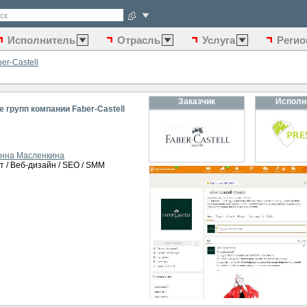
ск
Исполнитель
Отрасль
Услуга
Регио
er-Castell
Заказчик
Исполн
 групп компании Faber-Castell
нна Масленкина
т / Веб-дизайн / SEO / SMM