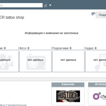
ск
Подр
R tattoo shop
Информация о компании не заполнена
ки
:
0
Фото
:
0
Подписчики
:
0
Аудио
:
0
 данных
нет данных
нет данных
нет данн
мпании
:
0
Заказчик
Исполн
 данных
ikov
Сергей Борцов