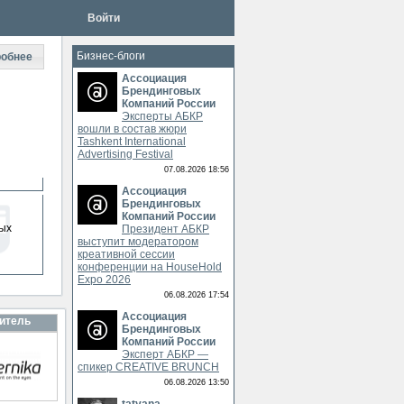
Войти
Бизнес-блоги
обнее
Ассоциация
Брендинговых
Компаний России
Эксперты АБКР
вошли в состав жюри
Tashkent International
Advertising Festival
07.08.2026 18:56
Ассоциация
Брендинговых
Компаний России
ых
Президент АБКР
выступит модератором
креативной сессии
конференции на HouseHold
Expo 2026
06.08.2026 17:54
Ассоциация
итель
Брендинговых
Компаний России
Эксперт АБКР —
спикер CREATIVE BRUNCH
06.08.2026 13:50