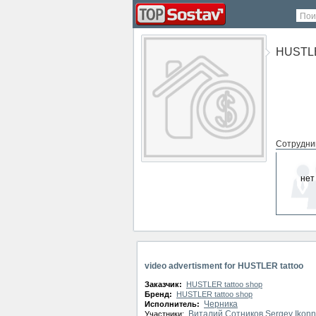
Пои
HUSTLE
Сотрудни
нет
СМИ о ко
нет
video advertisment for HUSTLER tattoo
Заказчик:
HUSTLER tattoo shop
Бренд:
HUSTLER tattoo shop
Черника
Исполнитель:
Виталий Сотников
Sergey Ikonn
Участники: