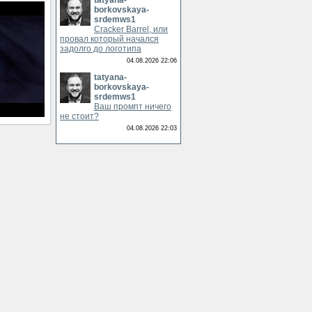
tatyana-
borkovskaya-
srdemws1
Cracker Barrel, или
провал который начался
задолго до логотипа
04.08.2026 22:06
tatyana-
borkovskaya-
srdemws1
Ваш промпт ничего
не стоит?
04.08.2026 22:03