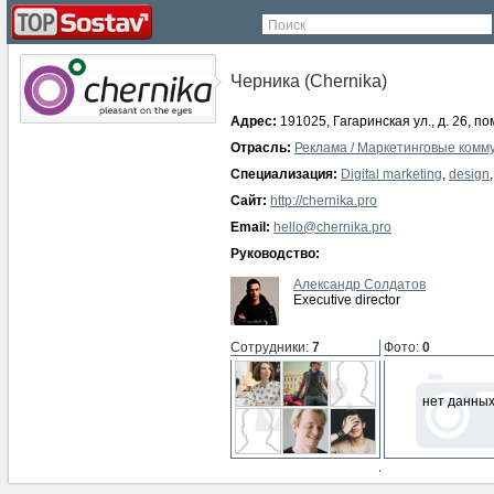
Поиск
Черника (Chernika)
Адрес:
191025, Гагаринская ул., д. 26, по
Отрасль:
Реклама / Маркетинговые комм
Специализация:
Digital marketing
,
design
Сайт:
http://chernika.pro
Email:
hello@chernika.pro
Руководство:
Александр Солдатов
Executive director
Сотрудники
:
7
Фото
:
0
нет данны
СМИ о компании
:
0