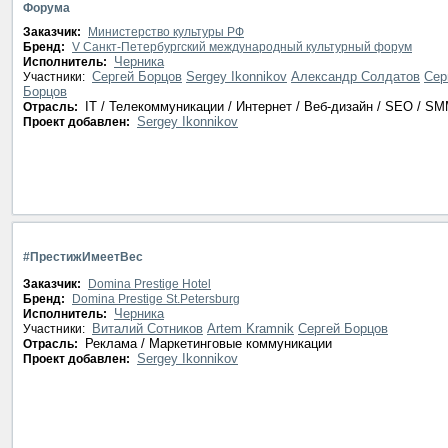
Форума
Заказчик:
Министерство культуры РФ
Бренд:
V Санкт-Петербургский международный культурный форум
Черника
Исполнитель:
Сергей Борцов
Sergey Ikonnikov
Александр Солдатов
Сер
Участники:
Борцов
IT / Телекоммуникации / Интернет / Веб-дизайн / SEO / S
Отрасль:
Sergey Ikonnikov
Проект добавлен:
#ПрестижИмеетВес
Заказчик:
Domina Prestige Hotel
Бренд:
Domina Prestige St.Petersburg
Черника
Исполнитель:
Виталий Сотников
Artem Kramnik
Сергей Борцов
Участники:
Реклама / Маркетинговые коммуникации
Отрасль:
Sergey Ikonnikov
Проект добавлен: