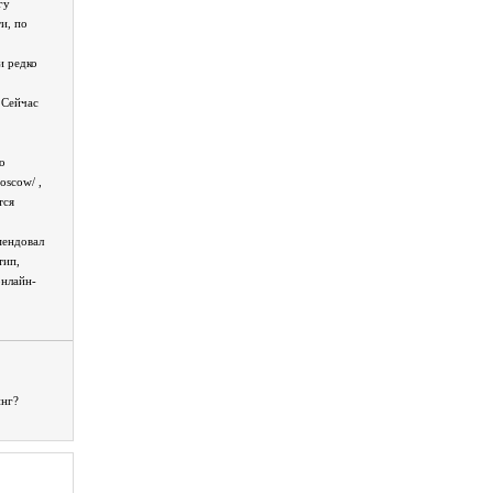
гу
и, по
и редко
 Сейчас
о
moscow/ ,
тся
мендовал
тип,
онлайн-
инг?