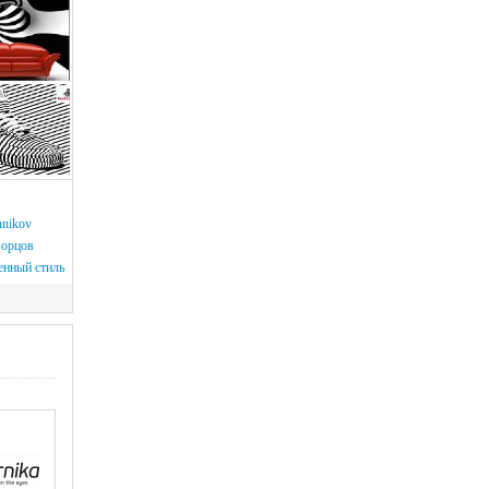
nnikov
Борцов
нный стиль