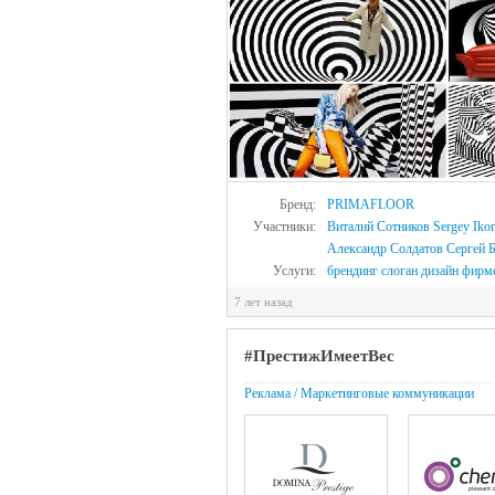
Бренд:
PRIMAFLOOR
Участники:
Виталий Сотников
Sergey Iko
Александр Солдатов
Сергей 
Услуги:
брендинг
слоган
дизайн
фирме
7 лет назад
#ПрестижИмеетВес
Реклама / Маркетинговые коммуникации