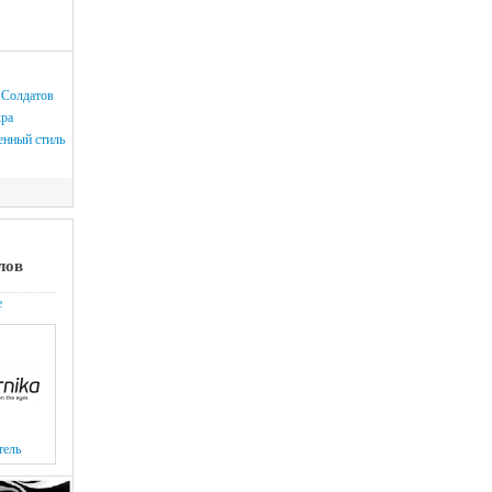
 Солдатов
кра
нный стиль
лов
е
тель