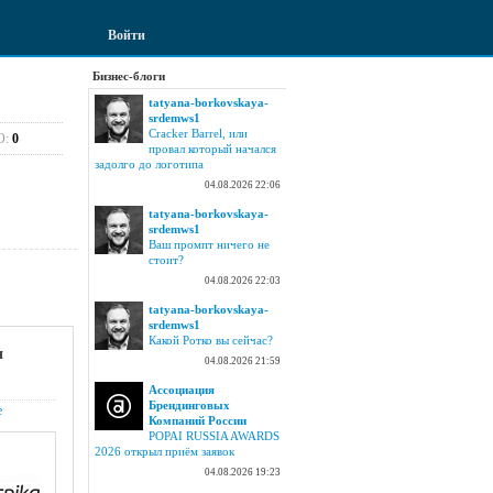
Войти
Бизнес-блоги
tatyana-borkovskaya-
srdemws1
Cracker Barrel, или
О:
0
провал который начался
задолго до логотипа
04.08.2026 22:06
tatyana-borkovskaya-
srdemws1
Ваш промпт ничего не
стоит?
04.08.2026 22:03
tatyana-borkovskaya-
srdemws1
Какой Ротко вы сейчас?
я
04.08.2026 21:59
Ассоциация
Брендинговых
е
Компаний России
POPAI RUSSIA AWARDS
2026 открыл приём заявок
04.08.2026 19:23