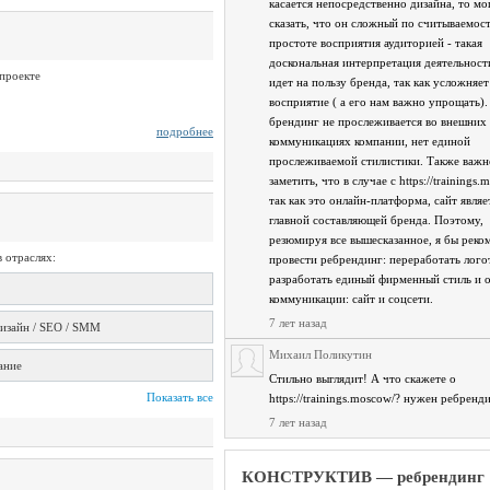
касается непосредственно дизайна, то мо
сказать, что он сложный по считываемост
простоте восприятия аудиторией - такая
доскональная интерпретация деятельност
 проекте
идет на пользу бренда, так как усложняет
восприятие ( а его нам важно упрощать).
брендинг не прослеживается во внешних
подробнее
коммуникациях компании, нет единой
прослеживаемой стилистики. Также важн
заметить, что в случае с https://trainings.
так как это онлайн-платформа, сайт являе
главной составляющей бренда. Поэтому,
резюмируя все вышесказанное, я бы реко
 отраслях:
провести ребрендинг: переработать лого
разработать единый фирменный стиль и 
коммуникации: сайт и соцсети.
7 лет назад
дизайн / SEO / SMM
Михаил Поликутин
ание
Стильно выглядит! А что скажете о
Показать все
https://trainings.moscow/? нужен ребренд
7 лет назад
КОНСТРУКТИВ — ребрендинг