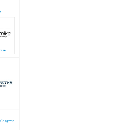
е
тель
 Солдатов