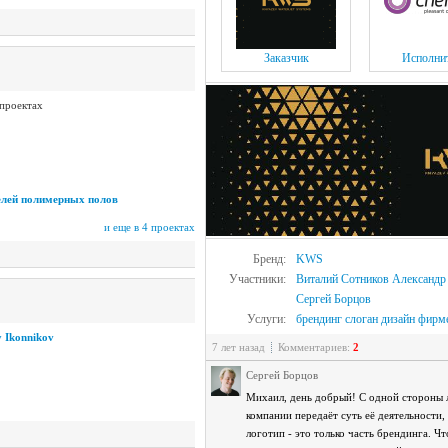
Заказчик
Исполни
 проектах
лей полимерных полов
и еще в 4 проектах
Бренд:
KWS
Участники:
Виталий Сотников
Александр
Сергей Борцов
Услуги:
брендинг
слоган
дизайн
фирме
y Ikonnikov
7 лет назад
Комментариев:
2
Сергей Борцов
Михаил, день добрый! С одной стороны 
компании передаёт суть её деятельности,
логотип - это только часть брендинга. Чт