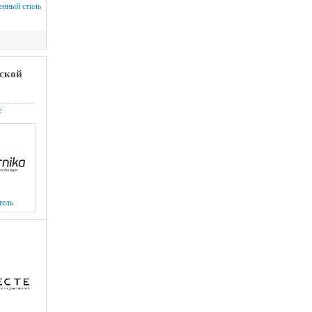
нный стиль
ской
е
тель