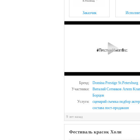
Заказчик
Исполни
Бренд:
Domina Prestige St.Petersburg
Участники:
Виталий Сотников
Artem Kra
Борцов
Услуги:
сценарий
съемка
подбор актер
состава
пост-продакшн
9 лет назад
Фестиваль красок Холи