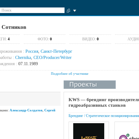
Поиск
 Сотников
ЕГИ:
4
ФОТО:
0
ВИДЕО:
0
АУДИ
проживания :
Россия
,
Санкт-Петербург
аботы :
Chernika
,
CEO/Producer/Writer
ождения :
07.11.1989
Подробнее об участнике
KWS — брендинг производител
гидроабразивных станков
иками:
Александр Солдатов
,
Сергей
Брендинг / Стратегическое позиционировани