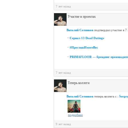
7 лет назад
Участие в проектах
Виталий Сотников
подтвердил участие в 7
Сериал 13 Dead Datings
#ПрестижИмеетВес
PRIMAFLOOR — брендинг производите
7 лет назад
Теперь коллеги
Виталий Сотников
теперь коллега с :
Serge
подробнее
9 лет назад