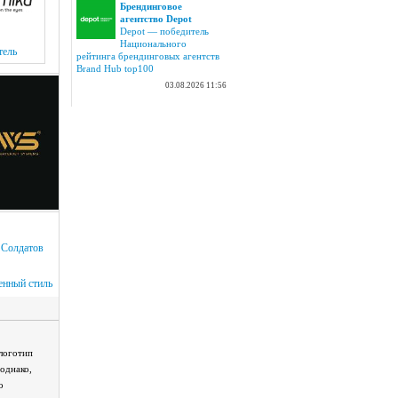
Брендинговое
агентство Depot
Depot — победитель
Национального
тель
рейтинга брендинговых агентств
Brand Hub top100
03.08.2026 11:56
 Солдатов
нный стиль
логотип
 однако,
о