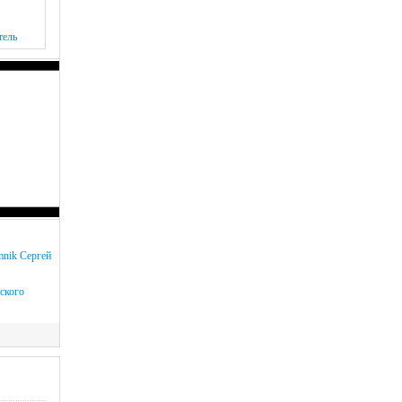
тель
mnik
Сергей
ского