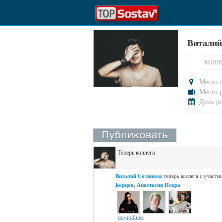
Виталий
КОЛЛ
Место 
Место р
День р
Теперь коллеги
Виталий Сотников
теперь коллега с участн
Борцов
,
Анастасия Искра
подробнее