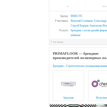
Бренд:
ВМЕСТЕ
Участники:
Виталий Сотников
Александр
Сергей Борцов
Анастасия Ис
Услуги:
брендинг
слоган
дизайн
фирме
нейминг
7 лет назад
PRIMAFLOOR — брендинг
производителей полимерных по
Брендинг / Стратегическое позиционировани
Заказчик
Исполни