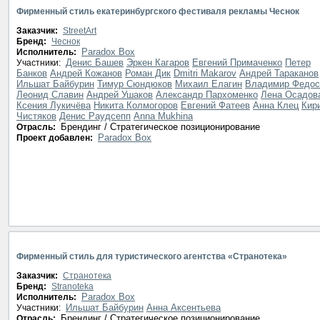
нет данных
Фирменный стиль екатеринбургского фестиваля рекламы Чеснок
Заказчик:
StreetArt
Бренд:
Чеснок
Paradox Box
Исполнитель:
Денис Башев
Эркен Кагаров
Евгений Примаченко
Петер
Участники:
Банков
Андрей Кожанов
Роман Дик
Dmitri Makarov
Андрей Тараканов
Ильшат Байбурин
Тимур Сюндюков
Михаил Елагин
Владимир Федос
Леонид Славин
Андрей Ушаков
Александр Пархоменко
Лена Осадов
Ксения Лукичёва
Никита Колмогоров
Евгений Фатеев
Анна Клец
Кир
Чистяков
Денис Раудсепп
Anna Mukhina
Брендинг / Стратегическое позиционирование
Отрасль:
Paradox Box
Проект добавлен:
Фирменный стиль для туристического агентства «Странотека»
Заказчик:
Странотека
Бренд:
Stranoteka
Paradox Box
Исполнитель:
Ильшат Байбурин
Анна Аксентьева
Участники:
Брендинг / Стратегическое позиционирование
Отрасль: