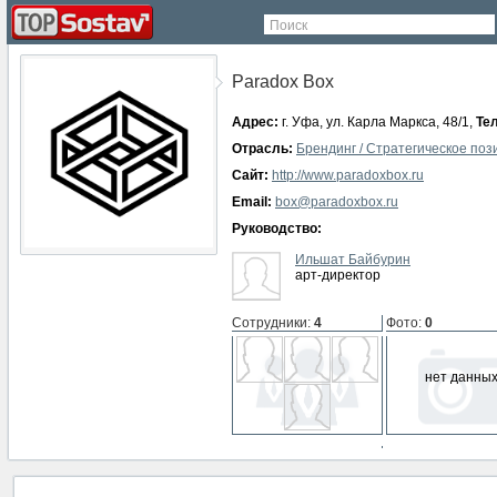
Поиск
Paradox Box
Адрес:
г. Уфа, ул. Карла Маркса, 48/1,
Те
Отрасль:
Брендинг / Стратегическое по
Сайт:
http://www.paradoxbox.ru
Email:
box@paradoxbox.ru
Руководство:
Ильшат Байбурин
арт-директор
Сотрудники
:
4
Фото
:
0
нет данны
СМИ о компании
:
0