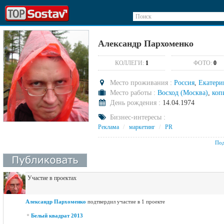
Поиск
Александр Пархоменко
КОЛЛЕГИ:
1
ФОТО:
0
Место проживания :
Россия
,
Екатери
Место работы :
Восход (Москва)
,
коп
День рождения :
14.04.1974
Бизнес-интересы :
Реклама
/
маркетинг
/
PR
Под
Участие в проектах
Александр Пархоменко
подтвердил участие в 1 проекте
Белый квадрат 2013