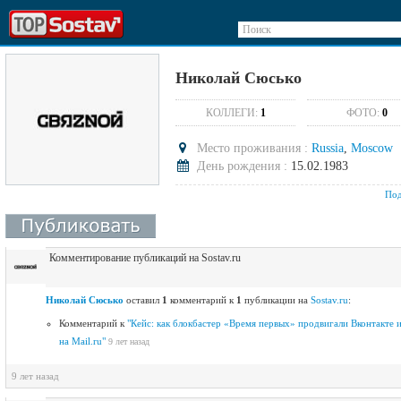
Поиск
Николай Сюсько
КОЛЛЕГИ:
1
ФОТО:
0
Место проживания :
Russia
,
Moscow
День рождения :
15.02.1983
Под
Комментирование публикаций на Sostav.ru
Николай Сюсько
оставил
1
комментарий к
1
публикации на
Sostav.ru
:
Комментарий к
"Кейс: как блокбастер «Время первых» продвигали Вконтакте 
на Mail.ru"
9 лет назад
9 лет назад