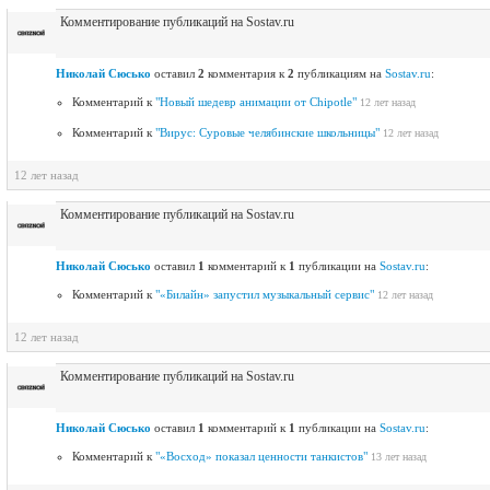
Комментирование публикаций на Sostav.ru
Николай Сюсько
оставил
2
комментария к
2
публикациям на
Sostav.ru
:
Комментарий к
"Новый шедевр анимации от Chipotle"
12 лет назад
Комментарий к
"Вирус: Суровые челябинские школьницы"
12 лет назад
12 лет назад
Комментирование публикаций на Sostav.ru
Николай Сюсько
оставил
1
комментарий к
1
публикации на
Sostav.ru
:
Комментарий к
"«Билайн» запустил музыкальный сервис"
12 лет назад
12 лет назад
Комментирование публикаций на Sostav.ru
Николай Сюсько
оставил
1
комментарий к
1
публикации на
Sostav.ru
:
Комментарий к
"«Восход» показал ценности танкистов"
13 лет назад