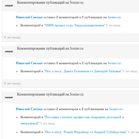
Комментирование публикаций на Sostav.ru
Николай Сюсько
оставил
1
комментарий к
1
публикации на
Sostav.ru
:
Комментарий к
"SMM-провал года: #яидуназащитников"
9 лет назад
9 лет назад
Комментирование публикаций на Sostav.ru
Николай Сюсько
оставил
1
комментарий к
1
публикации на
Sostav.ru
:
Комментарий к
"Нос к носу: Данил Голованов vs Дмитрий Тютьков"
9 лет назад
9 лет назад
Комментирование публикаций на Sostav.ru
Николай Сюсько
оставил
2
комментария к
2
публикациям на
Sostav.ru
:
Комментарий к
"Россияне считают профессию пиарщика доходной и
аморальной"
9 лет назад
Комментарий к
"Нос к носу: Роман Фирайнер vs Андрей Губайдуллин"
9 лет на