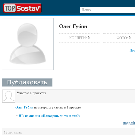
Поиск
Олег Губин
КОЛЛЕГИ:
0
ФОТО:
0
Под
Участие в проектах
Олег Губин
подтвердил участие в 1 проекте
HR-кампания «Попадешь ли ты в топ?»
подроб
12 лет назад