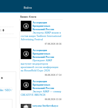
Войти
Бизнес-блоги
Ассоциация
Брендинговых
Компаний России
О:
0
Эксперты АБКР вошли в
состав жюри Tashkent International
Advertising Festival
07.08.2026 18:56
Ассоциация
Брендинговых
Компаний России
Президент АБКР
выступит модератором
креативной сессии конференции
на HouseHold Expo 2026
06.08.2026 17:54
 в
Ассоциация
Брендинговых
Компаний России
йн / SEO /
Эксперт АБКР — спикер
CREATIVE BRUNCH
06.08.2026 13:50
tatyana-borkovskaya-