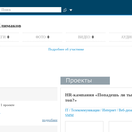
Поиск
Шлимаков
ЕГИ:
0
ФОТО:
0
ВИДЕО:
0
АУДИ
Подробнее об участнике
HR-кампания «Попадешь ли ты
топ?»
 1 проекте
IT / Телекоммуникации / Интернет / Веб-диза
»
SMM
подробнее