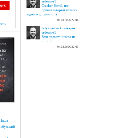
srdemws1
Cracker Barrel, или
провал который начался
задолго до логотипа
04.08.2026 22:06
тель
tatyana-borkovskaya-
srdemws1
Ваш промпт ничего не
стоит?
04.08.2026 22:03
Паша
Лабунский