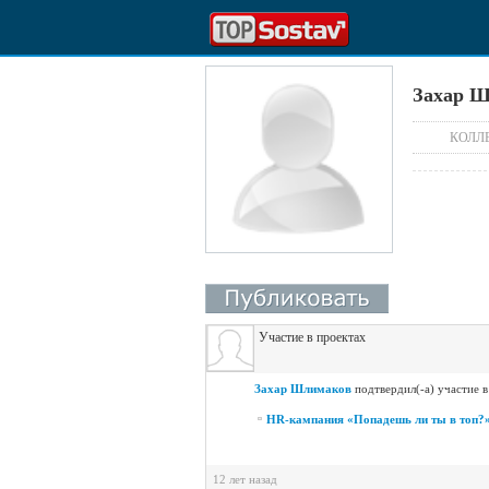
Захар 
КОЛЛ
Участие в проектах
Захар Шлимаков
подтвердил(-а) участие в
HR-кампания «Попадешь ли ты в топ?
12 лет назад