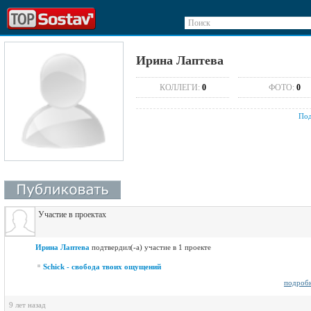
Поиск
Ирина Лаптева
КОЛЛЕГИ:
0
ФОТО:
0
Под
Участие в проектах
Ирина Лаптева
подтвердил(-а) участие в 1 проекте
Schick - свобода твоих ощущений
подроб
9 лет назад