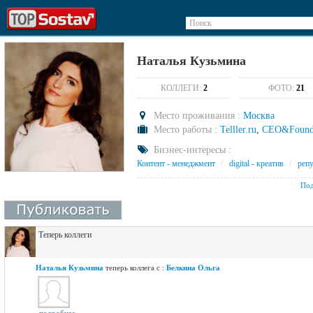
Поиск
Наталья Кузьмина
КОЛЛЕГИ:
2
ФОТО:
21
Место проживания :
Москва
Место работы :
Telller.ru
,
CEO&Found
Бизнес-интересы :
Контент - менеджмент
/
digital - креатив
/
реп
Под
Теперь коллеги
Наталья Кузьмина
теперь коллега с :
Белкина Ольга