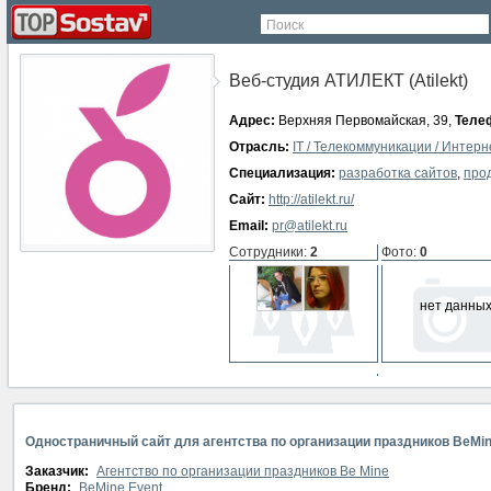
Поиск
Веб-студия АТИЛЕКТ (Atilekt)
Адрес:
Верхняя Первомайская, 39,
Теле
Отрасль:
IT / Телекоммуникации / Интерн
Специализация:
разработка сайтов
,
про
Сайт:
http://atilekt.ru/
Email:
pr@atilekt.ru
Сотрудники
:
2
Фото
:
0
нет данны
СМИ о компании
:
0
нет данных
Одностраничный сайт для агентства по организации праздников BeMi
Заказчик:
Агентство по организации праздников Be Mine
Бренд:
BeMine Event