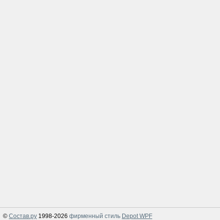
©
Состав.ру
1998-2026
фирменный стиль
Depot WPF