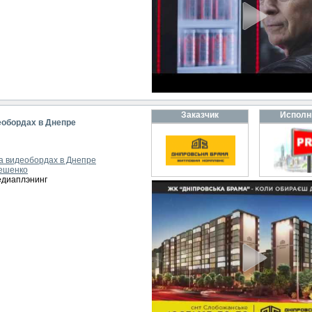
Заказчик
Исполн
еобордах в Днепре
а видеобордах в Днепре
ешенко
едиаплэнинг