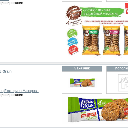
иционирование
Заказчик
Исполн
c Grain
ев
Екатерина Макарова
иционирование