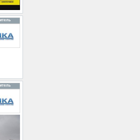
итель
итель