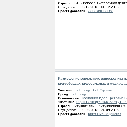
BTL / Indoor / Выставочная деят
Отрасль:
03.12.2018 - 06.12.2018
Осуществлен:
Лепехин Павел
Проект добавлен:
Размещение рекламного видеоролика 
видеобордах, видеоэкранах и медиафаса
Drink Украина
Заказчик:
Hell Energy Drink Украина
Бренд:
Hell Energy
Компания Идея | реклама н
Исполнитель:
Карэн Безводенских
Serhiy Hun
Участники:
Медиаселлинг / Медиабаинг / М
Отрасль:
01.08.2018 - 20.09.2018
Осуществлен:
Карэн Безводенских
Проект добавлен: