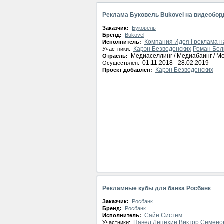
Реклама Буковель Bukovel на видеобор
Заказчик:
Буковель
Бренд:
Bukovel
Компания Идея | реклама н
Исполнитель:
Карэн Безводенских
Роман Бел
Участники:
Медиаселлинг / Медиабаинг / М
Отрасль:
01.11.2018 - 28.02.2019
Осуществлен:
Карэн Безводенских
Проект добавлен:
Рекламные кубы для банка Росбанк
Заказчик:
Росбанк
Бренд:
Росбанк
Сайн Систем
Исполнитель:
Павел Лепехин
Виктор Семено
Участники: