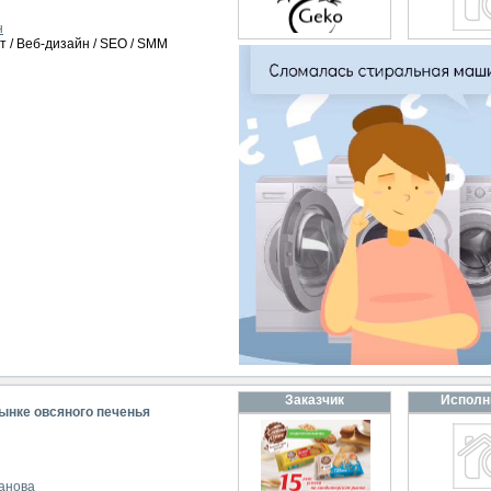
н
т / Веб-дизайн / SEO / SMM
Заказчик
Исполн
ынке овсяного печенья
анова