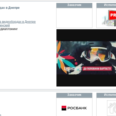
Заказчик
Исполн
дах в Днепре
а видеобордах в Днепре
инский
едиаплэнинг
Заказчик
Исполн
в