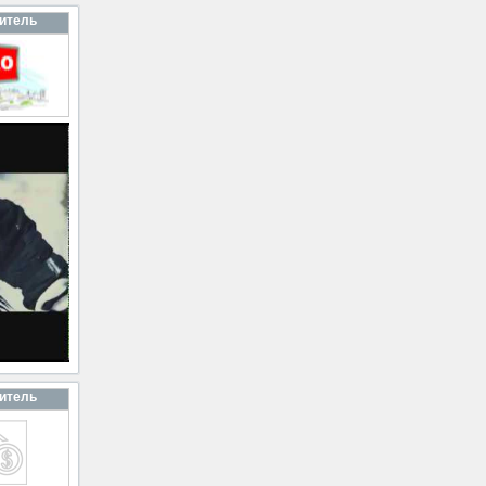
итель
итель