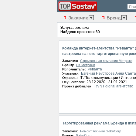
Пои
Заказчик
Бренд
Услуга:
реклама
Найдено проектов:
60
Команда интернет-агентства “Реванта” (ht
настроила на него таргетированную рек
работающей в тематике строительства 
Заказчик:
Строительная компания Метражи
Бренд:
СК-Метражи
Реванта
Исполнитель:
Евгений Неустроев
Анна Санта
Участники:
IT / Телекоммуникации / Интерне
Отрасль:
28.12.2020 - 31.01.2021
Осуществлен:
RVNT digital агентство
Проект добавлен:
Таргетированная реклама Бренда в Inst
Заказчик:
Ремонт техники GekoCorp
Бренд:
GekoCorp