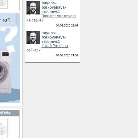
tatyana-
borkovskaya-
srdemws1
Ваш промпт ничего
не стоит?
04.08.2026 22:03
tatyana-
borkovskaya-
srdemws1
Какой Ротко вы
сейчас?
04.08.2026 21:59
итель