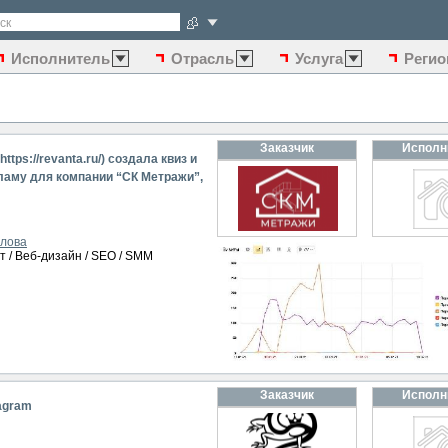
ск
Исполнитель
Отрасль
Услуга
Регио
Заказчик
Исполн
tps://revanta.ru/) создала квиз и
ламу для компании “СК Метражи”,
загородных домов.
лова
т / Веб-дизайн / SEO / SMM
Заказчик
Исполн
agram