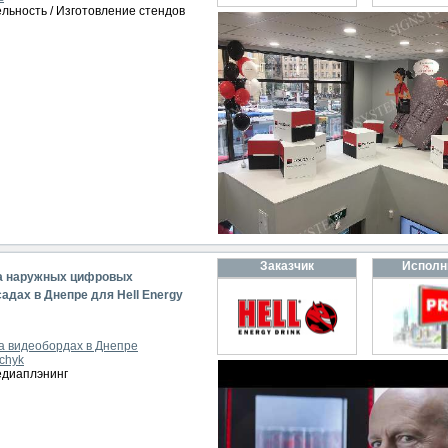
ельность / Изготовление стендов
Заказчик
Исполн
на наружных цифровых
дах в Днепре для Hell Energy
а видеобордах в Днепре
chyk
едиаплэнинг