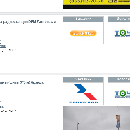
Заказчик
Исполн
а радиостанции DFM Лангепас и
"
йман
едиаплэнинг
Заказчик
Исполн
амы (щиты 3*6 м) брэнда
"
ова
едиаплэнинг