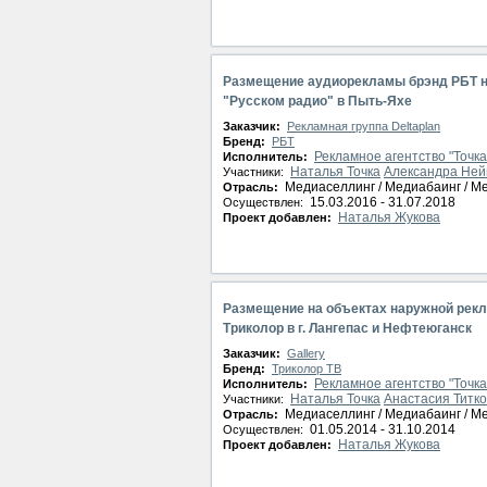
Размещение аудиорекламы брэнд РБТ н
"Русском радио" в Пыть-Яхе
Заказчик:
Рекламная группа Deltaplan
Бренд:
РБТ
Рекламное агентство "Точка
Исполнитель:
Наталья Точка
Александра Не
Участники:
Медиаселлинг / Медиабаинг / М
Отрасль:
15.03.2016 - 31.07.2018
Осуществлен:
Наталья Жукова
Проект добавлен:
Размещение на объектах наружной рекл
Триколор в г. Лангепас и Нефтеюганск
Заказчик:
Gallery
Бренд:
Триколор ТВ
Рекламное агентство "Точка
Исполнитель:
Наталья Точка
Анастасия Титк
Участники:
Медиаселлинг / Медиабаинг / М
Отрасль:
01.05.2014 - 31.10.2014
Осуществлен:
Наталья Жукова
Проект добавлен: