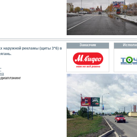
Заказчик
Исполн
х наружной рекламы (щиты 3*6) в
ягань.
"
ина
едиаплэнинг