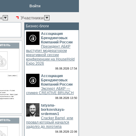
Войти
н
Участники
Бизнес-блоги
Ассоциация
Брендинговых
Компаний России
итель
Президент АБКР
выступит модератором
креативной сессии
конференции на HouseHold
Expo 2026
06.08.2026 17:54
Ассоциация
Брендинговых
Компаний России
Эксперт АБКР —
спикер CREATIVE BRUNCH
06.08.2026 13:50
tatyana-
borkovskaya-
srdemws1
Cracker Barrel, или
итель
провал который начался
задолго до логотипа
04.08.2026 22:06