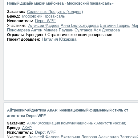
Новый дизайн марки майонеза «Московский провансаль»
Заказчик:
Солнечные Продукты (холдинг)
Бренд:
Московский Провансаль
Depot WPF
Исполнитель:
Алексей Фадеев
Анна Белослудцева
Виталий Гавриш
Ма
Участники:
Пономарева
Антон Минаев
Раушан Султанов
Ася Дроздова
Брендинг / Стратегическое позиционирование
Отрасль:
Наталия Южакова
Проект добавлен:
Айтрекинг-айдентика АКАР: инновационный фирменный стиль от
агентства Depot WPF
Заказчик:
АКАР (Ассоциация Коммуникационных Агентств России)
Бренд:
АКАР
Depot WPF
Исполнитель:
Алексей Фадеев
Екатерина Лаврова
Александр Загорски
Участники: