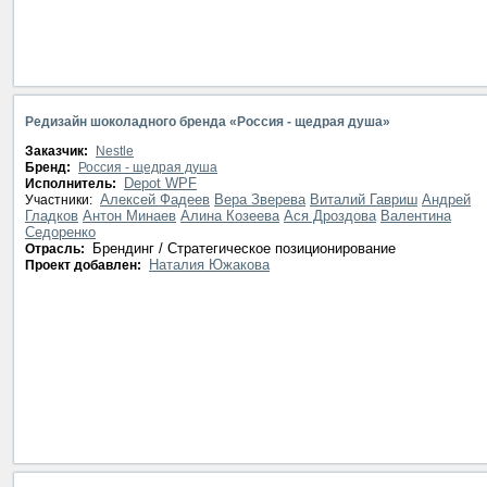
Редизайн шоколадного бренда «Россия - щедрая душа»
Заказчик:
Nestle
Бренд:
Россия - щедрая душа
Depot WPF
Исполнитель:
Алексей Фадеев
Вера Зверева
Виталий Гавриш
Андрей
Участники:
Гладков
Антон Минаев
Алина Козеева
Ася Дроздова
Валентина
Седоренко
Брендинг / Стратегическое позиционирование
Отрасль:
Наталия Южакова
Проект добавлен: