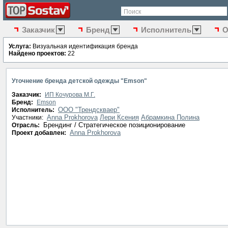
Поиск
Заказчик
Бренд
Исполнитель
О
Услуга:
Визуальная идентификация бренда
Найдено проектов:
22
Уточнение бренда детской одежды "Emson"
Заказчик:
ИП Кочурова М.Г.
Бренд:
Emson
ООО "Трендскваер"
Исполнитель:
Anna Prokhorova
Лери Ксения
Абрамкина Полина
Участники:
Брендинг / Стратегическое позиционирование
Отрасль:
Anna Prokhorova
Проект добавлен: