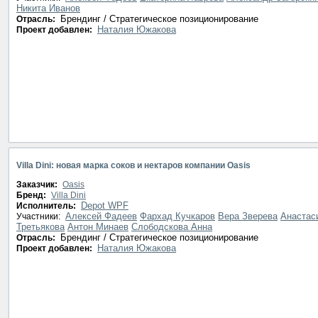
Никита Иванов
Брендинг / Стратегическое позиционирование
Отрасль:
Наталия Южакова
Проект добавлен:
Villa Dini: новая марка соков и нектаров компании Oasis
Заказчик:
Oasis
Бренд:
Villa Dini
Depot WPF
Исполнитель:
Алексей Фадеев
Фархад Кучкаров
Вера Зверева
Анастас
Участники:
Третьякова
Антон Минаев
Слободскова Анна
Брендинг / Стратегическое позиционирование
Отрасль:
Наталия Южакова
Проект добавлен: