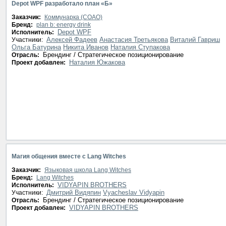
Depot WPF разработало план «Б»
Заказчик:
Коммунарка (CОАО)
Бренд:
plan b: energy drink
Depot WPF
Исполнитель:
Алексей Фадеев
Анастасия Третьякова
Виталий Гавриш
Участники:
Ольга Батурина
Никита Иванов
Наталия Ступакова
Брендинг / Стратегическое позиционирование
Отрасль:
Наталия Южакова
Проект добавлен:
Магия общения вместе с Lang Witches
Заказчик:
Языковая школа Lang Witches
Бренд:
Lang Witches
VIDYAPIN BROTHERS
Исполнитель:
Дмитрий Видяпин
Vyacheslav Vidyapin
Участники:
Брендинг / Стратегическое позиционирование
Отрасль:
VIDYAPIN BROTHERS
Проект добавлен: