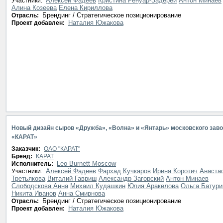
Алексей Фадеев
Кристина Ренуар-Задерей
Антон Минаев
Участники:
Алина Козеева
Елена Кириллова
Брендинг / Стратегическое позиционирование
Отрасль:
Наталия Южакова
Проект добавлен:
Новый дизайн сыров «Дружба», «Волна» и «Янтарь» московского зав
«КАРАТ»
Заказчик:
ОАО "КАРАТ"
Бренд:
КАРАТ
Leo Burnett Moscow
Исполнитель:
Алексей Фадеев
Фархад Кучкаров
Ирина Коротич
Анаста
Участники:
Третьякова
Виталий Гавриш
Александр Загорский
Антон Минаев
Слободскова Анна
Михаил Кудашкин
Юлия Аракелова
Ольга Батури
Никита Иванов
Анна Смирнова
Брендинг / Стратегическое позиционирование
Отрасль:
Наталия Южакова
Проект добавлен: