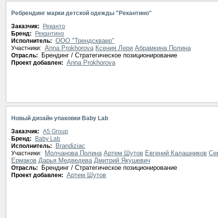
Ребрендинг марки детской одежды "Рекантино"
Заказчик:
Реканто
Бренд:
Рекантино
ООО "Трендскваер"
Исполнитель:
Anna Prokhorova
Ксения Лери
Абрамкина Полина
Участники:
Брендинг / Стратегическое позиционирование
Отрасль:
Anna Prokhorova
Проект добавлен:
Новый дизайн упаковки Baby Lab
Заказчик:
A5 Group
Бренд:
Baby Lab
Brandiziac
Исполнитель:
Молчанова Полина
Артем Шутов
Евгений Калашников
Се
Участники:
Ермаков
Дарья Медведева
Дмитрий Якушевич
Брендинг / Стратегическое позиционирование
Отрасль:
Артем Шутов
Проект добавлен: