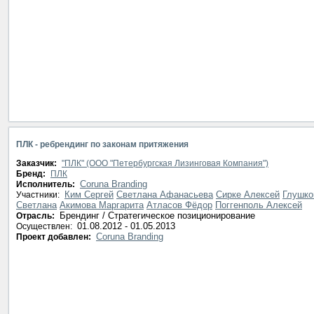
ПЛК - ребрендинг по законам притяжения
Заказчик:
"ПЛК" (ООО "Петербургская Лизинговая Компания")
Бренд:
ПЛК
Coruna Branding
Исполнитель:
Ким Сергей
Светлана Афанасьева
Сирке Алексей
Глушко
Участники:
Светлана
Акимова Маргарита
Атласов Фёдор
Поггенполь Алексей
Брендинг / Стратегическое позиционирование
Отрасль:
01.08.2012 - 01.05.2013
Осуществлен:
Coruna Branding
Проект добавлен: