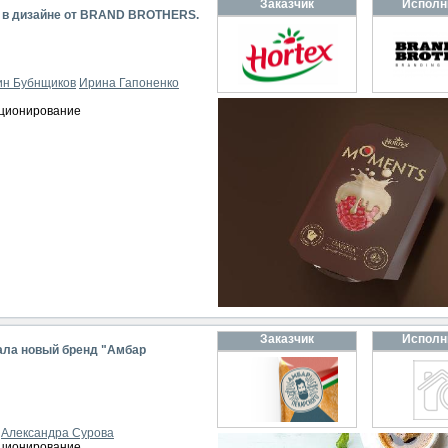
Заказчик
Исполн
 в дизайне от BRAND BROTHERS.
ин Бубнщиков
Ирина Гапоненко
иционирование
Заказчик
Исполн
ала новый бренд "Амбар
Александра Сурова
иционирование