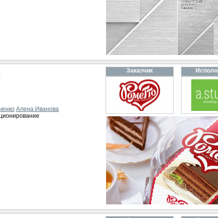
Заказчик
Исполн
а
ченко
Алена Иванова
иционирование