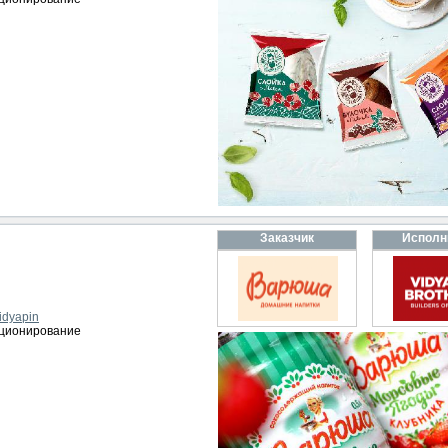
Заказчик
Исполн
idyapin
иционирование