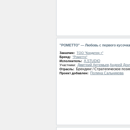
"РОМЕТТО" — Любовь с первого кусочк
Заказчик:
ТОО "Кондитер +"
Бренд:
"Рометто"
A.STUDIO
Исполнитель:
Дмитрий Артемьев
Андрей Дон
Участники:
Брендинг / Стратегическое поз
Отрасль:
Полина Сальникова
Проект добавлен: