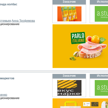
Заказчик
Исполн
ренда колбас
ртемьев
Анна Трофимова
иционирование
Заказчик
Исполн
рмаркетов
ченко
иционирование