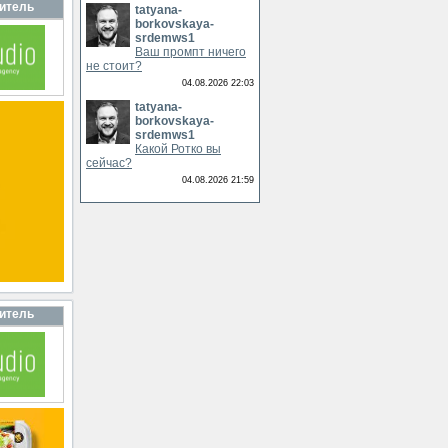
итель
tatyana-
borkovskaya-
srdemws1
Ваш промпт ничего
не стоит?
04.08.2026 22:03
tatyana-
borkovskaya-
srdemws1
Какой Ротко вы
сейчас?
04.08.2026 21:59
итель