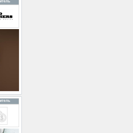
итель
итель