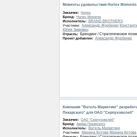
Моменты удовольствия Hortex Moments
Заказчик:
Hortex
Бренд:
Hortex Moments
BRAND BROTHERS
Исполнитель:
Александр Журбенко
Констант
Участники:
Юлия Зимовец
Брендинг / Стратегическое поз
Отрасль:
Александр Журбенко
Проект добавлен:
Компания "Ватель Маркетинг" разработ
Пекарского" для ОАО "Серпуховхлеб"
Заказчик:
ОАО "Серпуховхлеб"
Бренд:
Амбар Пекарского
Ватель Маркетинг
Исполнитель:
Марина Котова
Марина Котова
Участники:
Брендинг / Стратегическое поз
Отрасль: