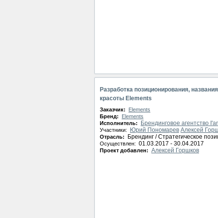
Разработка позиционирования, названи
красоты Elements
Заказчик:
Elements
Бренд:
Elements
Брендинговое агентство I'a
Исполнитель:
Юрий Пономарев
Алексей Гор
Участники:
Брендинг / Стратегическое поз
Отрасль:
01.03.2017 - 30.04.2017
Осуществлен:
Алексей Горшков
Проект добавлен: