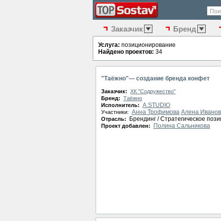
Пои
Заказчик
Бренд
Услуга:
позиционирование
Найдено проектов:
34
"Таёжно"— создание бренда конфет
Заказчик:
ХК "Содружество"
Бренд:
Таёжно
A.STUDIO
Исполнитель:
Анна Трофимова
Алена Ивано
Участники:
Брендинг / Стратегическое поз
Отрасль:
Полина Сальникова
Проект добавлен: