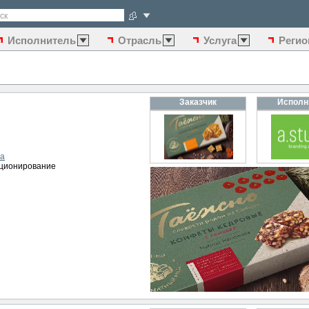
ск
Исполнитель
Отрасль
Услуга
Регио
Заказчик
Исполн
ва
иционирование