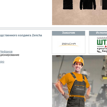
Заказчик
Исполн
одственного холдинга Zencha
 Чефанов
иционирование
юро