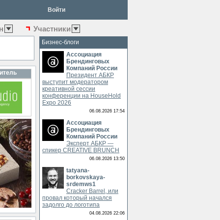
Войти
н
Участники
Бизнес-блоги
Ассоциация
Брендинговых
Компаний России
итель
Президент АБКР
выступит модератором
креативной сессии
конференции на HouseHold
Expo 2026
06.08.2026 17:54
Ассоциация
Брендинговых
Компаний России
Эксперт АБКР —
спикер CREATIVE BRUNCH
06.08.2026 13:50
tatyana-
borkovskaya-
srdemws1
Cracker Barrel, или
провал который начался
задолго до логотипа
04.08.2026 22:06