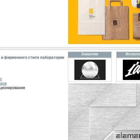
Заказчик
Исполн
я и фирменного стиля лаборатории
m
шков
иционирование