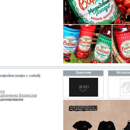
Заказчик
Исполн
кофейни (кофе с собой)
ncy
айличенко Владислав
иционирование