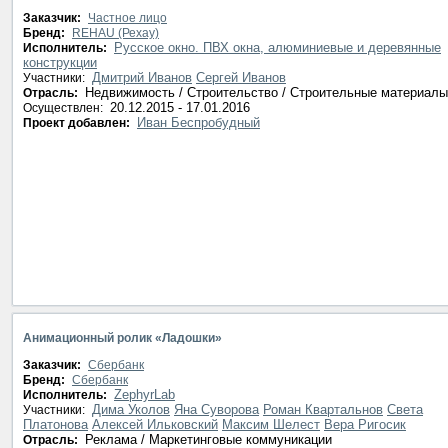
Заказчик:
Частное лицо
Бренд:
REHAU (Рехау)
Русское окно. ПВХ окна, алюминиевые и деревянные
Исполнитель:
конструкции
Дмитрий Иванов
Сергей Иванов
Участники:
Недвижимость / Строительство / Строительные материалы
Отрасль:
20.12.2015 - 17.01.2016
Осуществлен:
Иван Беспробудный
Проект добавлен:
Анимационный ролик «Ладошки»
Заказчик:
Сбербанк
Бренд:
Сбербанк
ZephyrLab
Исполнитель:
Дима Уколов
Яна Суворова
Роман Квартальнов
Света
Участники:
Платонова
Алексей Ильковский
Максим Шелест
Вера Ригосик
Реклама / Маркетинговые коммуникации
Отрасль: