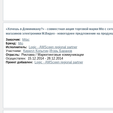
«Хочешь в Доминикану?» - совместная акция торговой марки Mio с се
магазинов электроники М.Видео - новогоднее предложение на продук
Заказчик:
Mitac
Бренд:
Mio
Logic - AMSceen regional partner
Исполнитель:
Кирилл Копытин
Игорь Баранов
Участники:
Реклама / Маркетинговые коммуникации
Отрасль:
15.12.2014 - 28.12.2014
Осуществлен:
Logic - AMSceen regional partner
Проект добавлен: