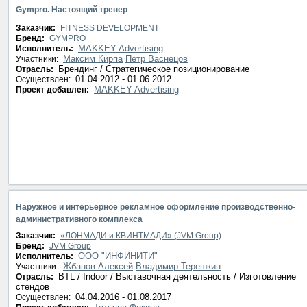
Gympro. Настоящий тренер
Заказчик:
FITNESS DEVELOPMENT
Бренд:
GYMPRO
MAKKEY Advertising
Исполнитель:
Максим Кирпа
Петр Васнецов
Участники:
Брендинг / Стратегическое позиционирование
Отрасль:
01.04.2012 - 01.06.2012
Осуществлен:
MAKKEY Advertising
Проект добавлен:
Наружное и интерьерное рекламное оформление производственно-
административного комплекса
Заказчик:
«ЛОНМАДИ и КВИНТМАДИ» (JVM Group)
Бренд:
JVM Group
ООО "ИНФИНИТИ"
Исполнитель:
Жбанов Алексей
Владимир Терешкин
Участники:
BTL / Indoor / Выставочная деятельность / Изготовление
Отрасль:
стендов
04.04.2016 - 01.08.2017
Осуществлен: