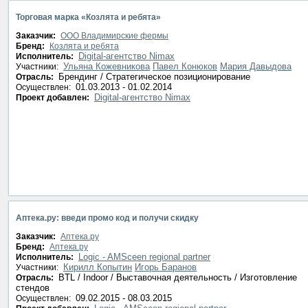
Торговая марка «Козлята и ребята»
Заказчик:
OOO Владимирские фермы
Бренд:
Козлята и ребята
Digital-агентство Nimax
Исполнитель:
Ульяна Кожевникова
Павел Конюков
Мария Давыдова
Участники:
Брендинг / Стратегическое позиционирование
Отрасль:
01.03.2013 - 01.02.2014
Осуществлен:
Digital-агентство Nimax
Проект добавлен:
Аптека.ру: введи промо код и получи скидку
Заказчик:
Аптека.ру
Бренд:
Аптека.ру
Logic - AMSceen regional partner
Исполнитель:
Кирилл Копытин
Игорь Баранов
Участники:
BTL / Indoor / Выставочная деятельность / Изготовление
Отрасль:
стендов
09.02.2015 - 08.03.2015
Осуществлен: